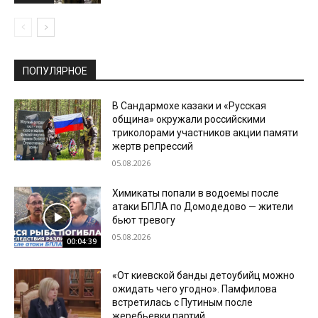
ПОПУЛЯРНОЕ
В Сандармохе казаки и «Русская
община» окружали российскими
триколорами участников акции памяти
жертв репрессий
05.08.2026
Химикаты попали в водоемы после
атаки БПЛА по Домодедово — жители
бьют тревогу
05.08.2026
00:04:39
«От киевской банды детоубийц можно
ожидать чего угодно». Памфилова
встретилась с Путиным после
жеребьевки партий