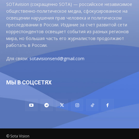
SOTAvision (сокращенно SOTA) — российское независимое
общественно-политическое медиа, сфокусированное на
освещении нарушения прав человека и политическом
преследовании в России. Издание за счет развитой сети
корреспондентов освещает события из разных регионов
мира, но большая часть его журналистов продолжают
работать в России.
Для связи:
sotavisionsend@gmail.com
МЫ В СОЦСЕТЯХ
© Sota Vision