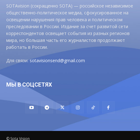
SOTAvision (сокращенно SOTA) — российское независимое
общественно-политическое медиа, сфокусированное на
освещении нарушения прав человека и политическом
преследовании в России. Издание за счет развитой сети
корреспондентов освещает события из разных регионов
мира, но большая часть его журналистов продолжают
работать в России.
Для связи:
sotavisionsend@gmail.com
МЫ В СОЦСЕТЯХ
© Sota Vision