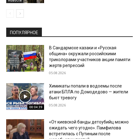
Новости
ПОПУЛЯРНОЕ
В Сандармохе казаки и «Русская
община» окружали российскими
триколорами участников акции памяти
жертв репрессий
05.08.2026
Химикаты попали в водоемы после
атаки БПЛА по Домодедово — жители
бьют тревогу
05.08.2026
00:04:39
«От киевской банды детоубийц можно
ожидать чего угодно». Памфилова
встретилась с Путиным после