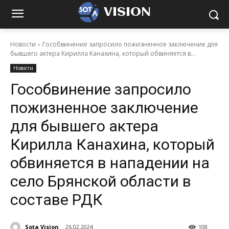
VISION
Новости
Гособвинение запросило пожизненное заключение для
бывшего актера Кирилла Канахина, который обвиняется в...
Новости
Гособвинение запросило
пожизненное заключение
для бывшего актера
Кирилла Канахина, который
обвиняется в нападении на
село Брянской области в
составе РДК
Sota Vision
26.02.2024
108