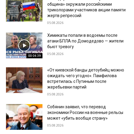
община» окружали российскими
триколорами участников акции памяти
жертв репрессий
05.08.2026
Химикаты попали в водоемы после
атаки БПЛА по Домодедово — жители
бьют тревогу
05.08.2026
00:04:39
«От киевской банды детоубийц можно
ожидать чего угодно». Памфилова
встретилась с Путиным после
жеребьевки партий
05.08.2026
Собянин заявил, что перевод
экономики России на военные рельсы
может «убить вообще страну»
05.08.2026