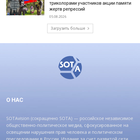
триколорами участников акции памяти
жертв репрессий
05.08.2026
Загрузить больше
О НАС
SOTAvision (сокращенно SOTA) — российское независимое
общественно-политическое медиа, сфокусированное на
освещении нарушения прав человека и политическом
преследовании в России. Издание за счет развитой сети