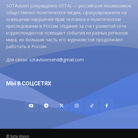
SOTAvision (сокращенно SOTA) — российское независимое
общественно-политическое медиа, сфокусированное на
освещении нарушения прав человека и политическом
преследовании в России. Издание за счет развитой сети
корреспондентов освещает события из разных регионов
мира, но большая часть его журналистов продолжают
работать в России.
Для связи:
sotavisionsend@gmail.com
МЫ В СОЦСЕТЯХ
© Sota Vision