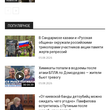
Новости
ПОПУЛЯРНОЕ
В Сандармохе казаки и «Русская
община» окружали российскими
триколорами участников акции памяти
жертв репрессий
05.08.2026
Химикаты попали в водоемы после
атаки БПЛА по Домодедово — жители
бьют тревогу
05.08.2026
00:04:39
«От киевской банды детоубийц можно
ожидать чего угодно». Памфилова
встретилась с Путиным после