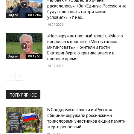
человек!»; «Общество очень
раскололось»; «За «Единую Россию я не
буду голосовать ни при каких
Видео
00:12:04
условиях»; «У нас...
16.07.2026
«Нас окружает полный трэш!»; «Много
вопросов к власти!»; «Мы пытались
митинговать» — жители и гости
Екатеринбурга о критике власти в
Видео
00:12:55
военное время
14.07.2026
ПОПУЛЯРНОЕ
В Сандармохе казаки и «Русская
община» окружали российскими
триколорами участников акции памяти
жертв репрессий
05.08.2026