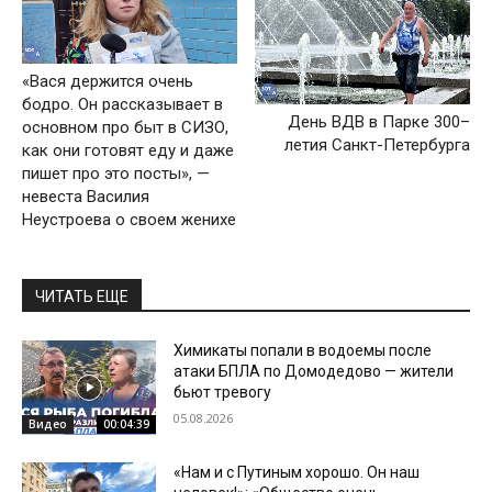
«Вася держится очень
бодро. Он рассказывает в
День ВДВ в Парке 300–
основном про быт в СИЗО,
летия Санкт-Петербурга
как они готовят еду и даже
пишет про это посты», —
невеста Василия
Неустроева о своем женихе
ЧИТАТЬ ЕЩЕ
Химикаты попали в водоемы после
атаки БПЛА по Домодедово — жители
бьют тревогу
05.08.2026
Видео
00:04:39
«Нам и с Путиным хорошо. Он наш