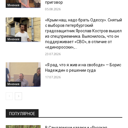
приговор
Мнения
05.08.2026
«Крым наш, надо брать Одессу». Снятый
с выборов петербургский
градозащитник Ярослав Костров вышел
из спецприемника. Выяснилось, что он
Мнения
поддерживает «СВО», в отличие от
«единоросски»,...
23.07.2026
«Я рад, что я жив и на свободе» — Борис
Надеждин о решении суда
17.07.2026
Мнения
ПОПУЛЯРНОЕ
В Сандармохе казаки и «Русская