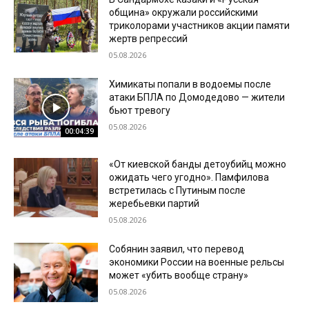
община» окружали российскими
триколорами участников акции памяти
жертв репрессий
05.08.2026
Химикаты попали в водоемы после
атаки БПЛА по Домодедово — жители
бьют тревогу
05.08.2026
00:04:39
«От киевской банды детоубийц можно
ожидать чего угодно». Памфилова
встретилась с Путиным после
жеребьевки партий
05.08.2026
Собянин заявил, что перевод
экономики России на военные рельсы
может «убить вообще страну»
05.08.2026