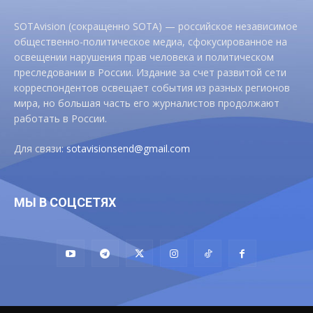
SOTAvision (сокращенно SOTA) — российское независимое
общественно-политическое медиа, сфокусированное на
освещении нарушения прав человека и политическом
преследовании в России. Издание за счет развитой сети
корреспондентов освещает события из разных регионов
мира, но большая часть его журналистов продолжают
работать в России.
Для связи:
sotavisionsend@gmail.com
МЫ В СОЦСЕТЯХ