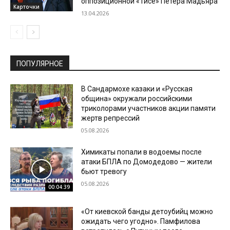
оппозиционной «Тисе» Петера Мадьяра
Карточки
13.04.2026
ПОПУЛЯРНОЕ
В Сандармохе казаки и «Русская
община» окружали российскими
триколорами участников акции памяти
жертв репрессий
05.08.2026
Химикаты попали в водоемы после
атаки БПЛА по Домодедово — жители
бьют тревогу
05.08.2026
00:04:39
«От киевской банды детоубийц можно
ожидать чего угодно». Памфилова