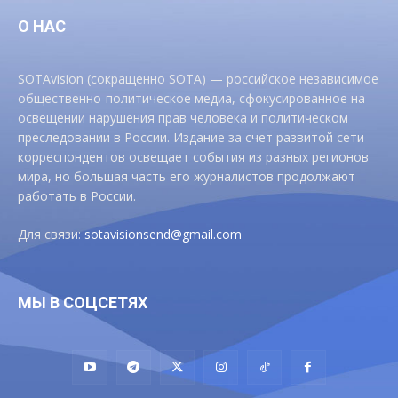
О НАС
SOTAvision (сокращенно SOTA) — российское независимое
общественно-политическое медиа, сфокусированное на
освещении нарушения прав человека и политическом
преследовании в России. Издание за счет развитой сети
корреспондентов освещает события из разных регионов
мира, но большая часть его журналистов продолжают
работать в России.
Для связи:
sotavisionsend@gmail.com
МЫ В СОЦСЕТЯХ