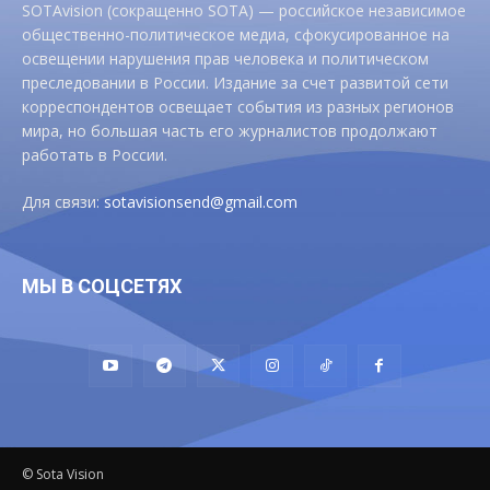
SOTAvision (сокращенно SOTA) — российское независимое
общественно-политическое медиа, сфокусированное на
освещении нарушения прав человека и политическом
преследовании в России. Издание за счет развитой сети
корреспондентов освещает события из разных регионов
мира, но большая часть его журналистов продолжают
работать в России.
Для связи:
sotavisionsend@gmail.com
МЫ В СОЦСЕТЯХ
© Sota Vision