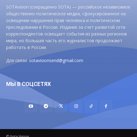
SOTAvision (сокращенно SOTA) — российское независимое
общественно-политическое медиа, сфокусированное на
освещении нарушения прав человека и политическом
преследовании в России. Издание за счет развитой сети
корреспондентов освещает события из разных регионов
мира, но большая часть его журналистов продолжают
работать в России.
Для связи:
sotavisionsend@gmail.com
МЫ В СОЦСЕТЯХ
© Sota Vision