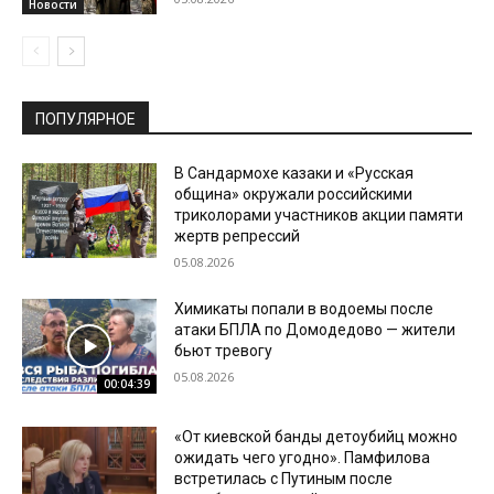
Новости
ПОПУЛЯРНОЕ
В Сандармохе казаки и «Русская
община» окружали российскими
триколорами участников акции памяти
жертв репрессий
05.08.2026
Химикаты попали в водоемы после
атаки БПЛА по Домодедово — жители
бьют тревогу
05.08.2026
00:04:39
«От киевской банды детоубийц можно
ожидать чего угодно». Памфилова
встретилась с Путиным после