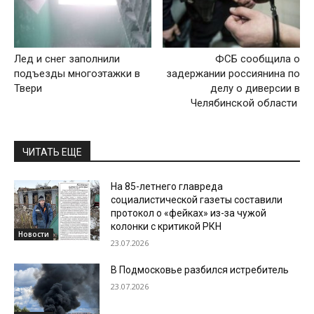
Лед и снег заполнили
ФСБ сообщила о
подъезды многоэтажки в
задержании россиянина по
Твери
делу о диверсии в
Челябинской области
ЧИТАТЬ ЕЩЕ
На 85-летнего главреда
социалистической газеты составили
протокол о «фейках» из-за чужой
колонки с критикой РКН
Новости
23.07.2026
В Подмосковье разбился истребитель
23.07.2026