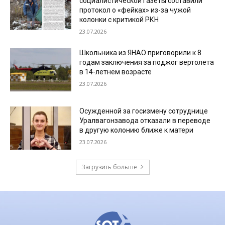
социалистической газеты составили
протокол о «фейках» из-за чужой
колонки с критикой РКН
23.07.2026
Школьника из ЯНАО приговорили к 8
годам заключения за поджог вертолета
в 14-летнем возрасте
23.07.2026
Осужденной за госизмену сотруднице
Уралвагонзавода отказали в переводе
в другую колонию ближе к матери
23.07.2026
Загрузить больше