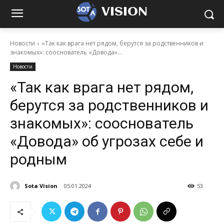
VISION
Новости
«Так как врага нет рядом, берутся за родственников и
знакомых»: сооснователь «Довода»...
Новости
«Так как врага нет рядом,
берутся за родственников и
знакомых»: сооснователь
«Довода» об угрозах себе и
родным
Sota Vision
05.01.2024
53