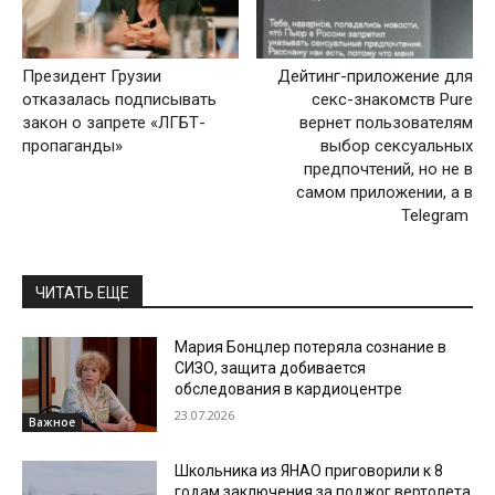
Президент Грузии
Дейтинг-приложение для
отказалась подписывать
секс-знакомств Pure
закон о запрете «ЛГБТ-
вернет пользователям
пропаганды»
выбор сексуальных
предпочтений, но не в
самом приложении, а в
Telegram
ЧИТАТЬ ЕЩЕ
Мария Бонцлер потеряла сознание в
СИЗО, защита добивается
обследования в кардиоцентре
23.07.2026
Важное
Школьника из ЯНАО приговорили к 8
годам заключения за поджог вертолета