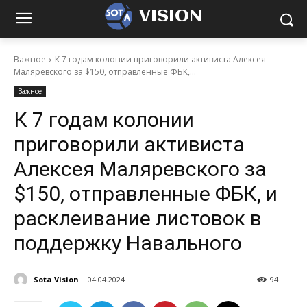
VISION
Важное
К 7 годам колонии приговорили активиста Алексея
Маляревского за $150, отправленные ФБК,...
Важное
К 7 годам колонии
приговорили активиста
Алексея Маляревского за
$150, отправленные ФБК, и
расклеивание листовок в
поддержку Навального
Sota Vision
04.04.2024
94