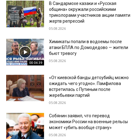
В Сандармохе казаки и «Русская
община» окружали российскими
триколорами участников акции памяти
жертв репрессий
05.08.2026
Химикаты попали в водоемы после
атаки БПЛА по Домодедово — жители
бьют тревогу
05.08.2026
00:04:39
«От киевской банды детоубийц можно
ожидать чего угодно». Памфилова
встретилась с Путиным после
жеребьевки партий
05.08.2026
Собянин заявил, что перевод
экономики России на военные рельсы
может «убить вообще страну»
05.08.2026