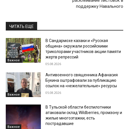
расклеивание листовок в
поддержку Навального
ЧИТАТЬ ЕЩЕ
В Сандармохе казаки и «Русская
община» окружали российскими
триколорами участников акции памяти
жертв репрессий
Важное
05.08.2026
Антивоенного священника Афанасия
Букина оштрафовали за публикацию
ссылок на «нежелательные» ресурсы
05.08.2026
Важное
В Тульской области беспилотники
атаковали склад Wildberries, промзону и
жилые многоэтажки, есть
пострадавшие
Важное