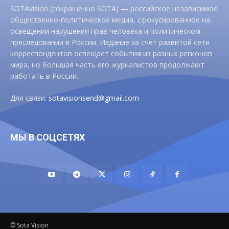
SOTAvision (сокращенно SOTA) — российское независимое
общественно-политическое медиа, сфокусированное на
освещении нарушения прав человека и политическом
преследовании в России. Издание за счет развитой сети
корреспондентов освещает события из разных регионов
мира, но большая часть его журналистов продолжают
работать в России.
Для связи:
sotavisionsend@gmail.com
МЫ В СОЦСЕТЯХ
© Sota Vision