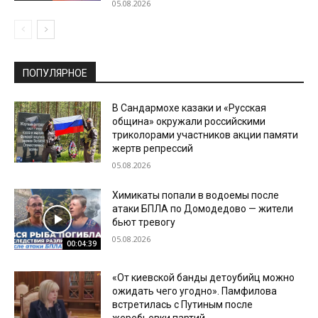
05.08.2026
ПОПУЛЯРНОЕ
В Сандармохе казаки и «Русская
община» окружали российскими
триколорами участников акции памяти
жертв репрессий
05.08.2026
Химикаты попали в водоемы после
атаки БПЛА по Домодедово — жители
бьют тревогу
05.08.2026
00:04:39
«От киевской банды детоубийц можно
ожидать чего угодно». Памфилова
встретилась с Путиным после
жеребьевки партий