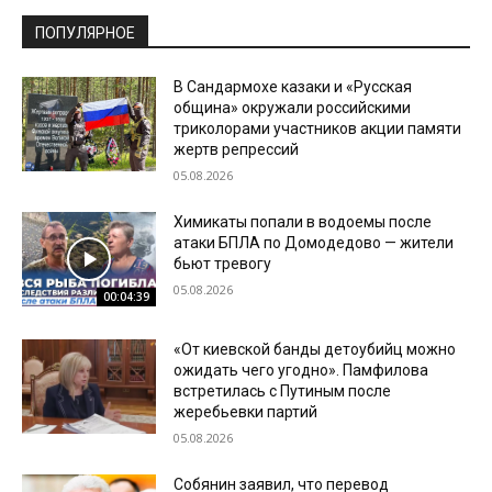
ПОПУЛЯРНОЕ
В Сандармохе казаки и «Русская
община» окружали российскими
триколорами участников акции памяти
жертв репрессий
05.08.2026
Химикаты попали в водоемы после
атаки БПЛА по Домодедово — жители
бьют тревогу
05.08.2026
00:04:39
«От киевской банды детоубийц можно
ожидать чего угодно». Памфилова
встретилась с Путиным после
жеребьевки партий
05.08.2026
Собянин заявил, что перевод