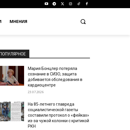
И
МНЕНИЯ
ПОПУЛЯРНОЕ
Мария Бонцлер потеряла
сознание в СИЗО, защита
добивается обследования в
кардиоцентре
23.07.2026
На 85-летнего главреда
социалистической газеты
составили протокол о «фейках»
из-за чужой колонки с критикой
РКН