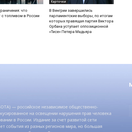
Карточки
граничения: что
В Венгрии завершились
 с топливом в России
парламентские выборы, по итогам
которых правящая партия Виктора
Орбана уступает оппозиционной
«Тисе» Петера Мадьяра
 SOTA) — российское независимое общественно-
окусированное на освещении нарушения прав человека
вании в России. Издание за счет развитой сети
ет события из разных регионов мира, но большая