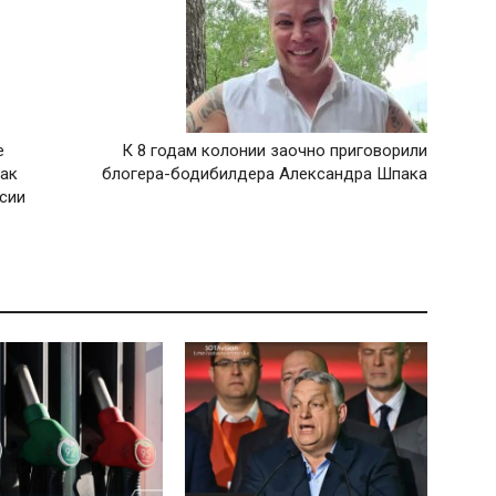
е
К 8 годам колонии заочно приговорили
как
блогера-бодибилдера Александра Шпака
сии