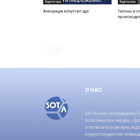
Карточки
Карточки
Анкоридж испустил дух
Талоны и о
происходит
О НАС
SOTAvision (сокращенно
политическое медиа, сф
и политическом преследо
корреспондентов освеща