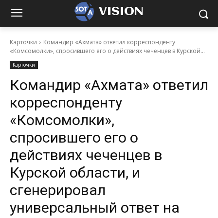
VISION
Карточки
Командир «Ахмата» ответил корреспонденту
«Комсомолки», спросившего его о действиях чеченцев в Курской...
Карточки
Командир «Ахмата» ответил
корреспонденту
«Комсомолки»,
спросившего его о
действиях чеченцев в
Курской области, и
сгенерировал
универсальный ответ на