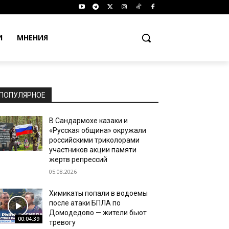
И
МНЕНИЯ
ПОПУЛЯРНОЕ
В Сандармохе казаки и
«Русская община» окружали
российскими триколорами
участников акции памяти
жертв репрессий
05.08.2026
Химикаты попали в водоемы
после атаки БПЛА по
Домодедово — жители бьют
00:04:39
тревогу