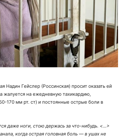
я Надин Гейслер (Россинская) просит оказать ей
 жалуется на ежедневную тахикардию,
0-170 мм рт. ст) и постоянные острые боли в
утся даже ноги, стою держась за что-нибудь. <…>
нала, когда острая головная боль — в ушах не