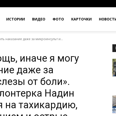
ИСТОРИИ
ВИДЕО
ФОТО
КАРТОЧКИ
НОВОСТ
ть наказание даже за микроинсульт и...
щь, иначе я могу
ние даже за
лезы от боли».
лонтерка Надин
я на тахикардию,