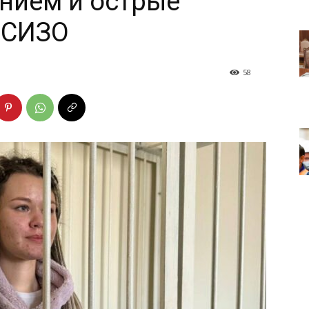
нием и острые
 СИЗО
58