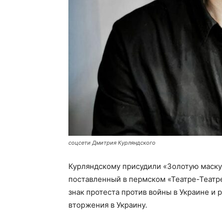
соцсети Дмитрия Курляндского
Курляндскому присудили «Золотую маску»
поставленный в пермском «Театре-Театре
знак протеста против войны в Украине и
вторжения в Украину.