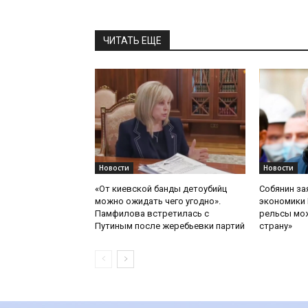
ЧИТАТЬ ЕЩЕ
Новости
Новости
«От киевской банды детоубийц
Собянин за
можно ожидать чего угодно».
экономики 
Памфилова встретилась с
рельсы мож
Путиным после жеребьевки партий
страну»