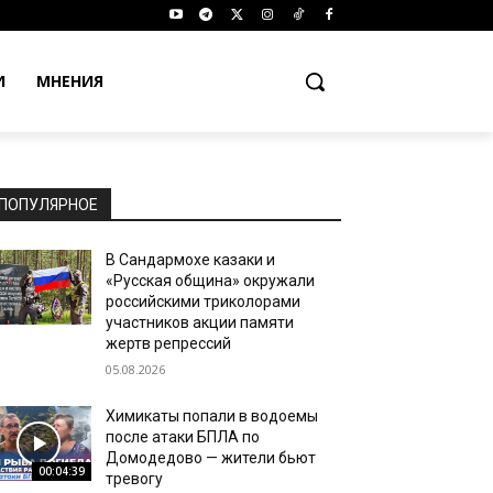
И
МНЕНИЯ
ПОПУЛЯРНОЕ
В Сандармохе казаки и
«Русская община» окружали
российскими триколорами
участников акции памяти
жертв репрессий
05.08.2026
Химикаты попали в водоемы
после атаки БПЛА по
Домодедово — жители бьют
00:04:39
тревогу