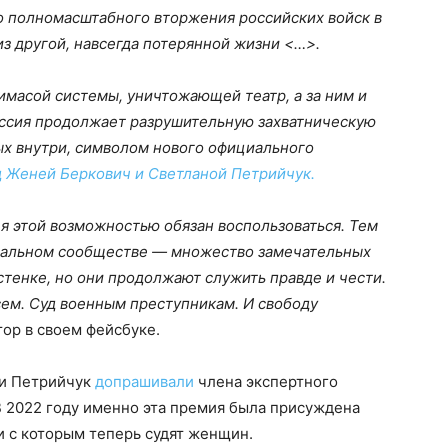
до полномасштабного вторжения российских войск в
из другой, навсегда потерянной жизни <…>.
римасой системы, уничтожающей театр, а за ним и
оссия продолжает разрушительную захватническую
ых внутри, символом нового официального
д Женей Беркович и Светланой Петрийчук.
 я этой возможностью обязан воспользоваться. Тем
атральном сообществе — множество замечательных
стенке, но они продолжают служить правде и чести.
всем. Суд военным преступникам. И свободу
ор в своем фейсбуке.
 и Петрийчук
допрашивали
члена экспертного
В 2022 году именно эта премия была присуждена
и с которым теперь судят женщин.