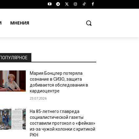
И
МНЕНИЯ
ПОПУЛЯРНОЕ
Мария Бонцлер потеряла
сознание в СИЗО, защита
добивается обследования в
кардиоцентре
23.07.2026
На 85-летнего главреда
социалистической газеты
составили протокол о «фейках»
из-за чужой колонки с критикой
РКН