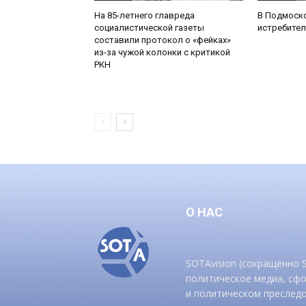
На 85-летнего главреда
В Подмоск
социалистической газеты
истребител
составили протокол о «фейках»
из-за чужой колонки с критикой
РКН
О НАС
SOTAvision (сокращенно
политическое медиа, сф
и политическом преследо