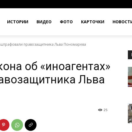
ИСТОРИИ
ВИДЕО
ФОТО
КАРТОЧКИ
НОВОСТ
 оштрафовали правозащитника Льва Пономарева
кона об «иноагентах»
авозащитника Льва
25