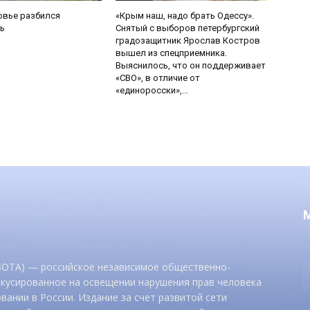
овье разбился
«Крым наш, надо брать Одессу».
ь
Снятый с выборов петербургский
градозащитник Ярослав Костров
вышел из спецприемника.
Выяснилось, что он поддерживает
«СВО», в отличие от
«единоросски»,...
 SOTA) — российское независимое общественно-
окусированное на освещении нарушения прав человека
вании в России. Издание за счет развитой сети