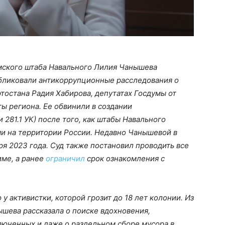
имского штаба Навального Лилия Чанышева
убликовали антикоррупционные расследования о
тостана Радия Хабирова, депутатах Госдумы от
ты региона. Ее обвинили в создании
 281.1 УК) после того, как штабы Навального
и на территории России. Недавно Чанышевой в
ря 2023 года. Суд также постановил проводить все
име, а ранее
ограничил
срок ознакомления с
у активистки, которой грозит до 18 лет колонии. Из
нышева рассказала о поиске вдохновения,
люченных и даже о раздельном сборе мусора в