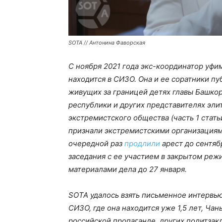
SOTA // Антонина Фаворская
С ноября 2021 года экс-координатор уф
находится в СИЗО. Она и ее соратники п
живущих за границей детях главы Башкор
республики и других представителях эли
экстремистского общества (часть 1 статьи
признали экстремистскими организациям
очередной раз
продлили
арест до сентяб
заседания с ее участием в закрытом реж
материалами дела до 27 января.
SOTA удалось взять письменное интервью 
СИЗО, где она находится уже 1,5 лет, Ча
российской пропаганде, других политзак