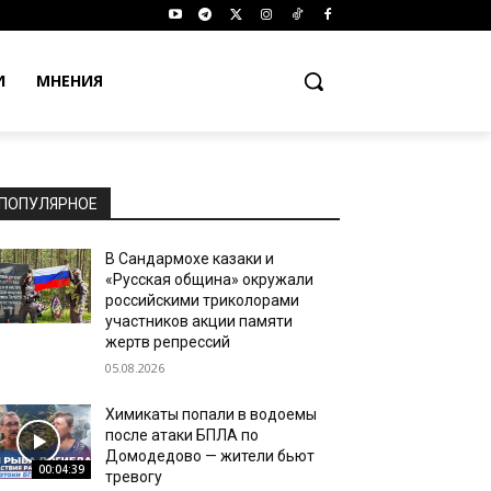
И
МНЕНИЯ
ПОПУЛЯРНОЕ
В Сандармохе казаки и
«Русская община» окружали
российскими триколорами
участников акции памяти
жертв репрессий
05.08.2026
Химикаты попали в водоемы
после атаки БПЛА по
Домодедово — жители бьют
00:04:39
тревогу