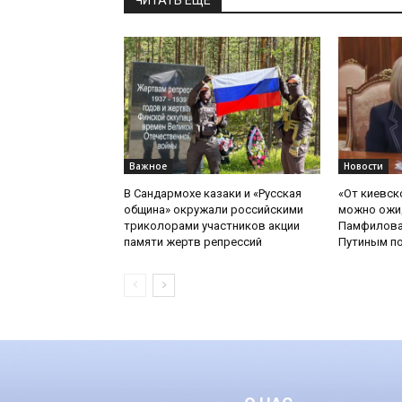
ЧИТАТЬ ЕЩЕ
Важное
Новости
В Сандармохе казаки и «Русская
«От киевск
община» окружали российскими
можно ожид
триколорами участников акции
Памфилова
памяти жертв репрессий
Путиным по