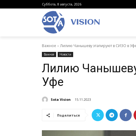
Суббота, 8 августа, 2026
VISION
Важное
Лилию Чанышеву этапируют в СИЗО в Уф
Важное
Новости
Лилию Чанышеву
Уфе
Sota Vision
15.11.2023
Поделиться