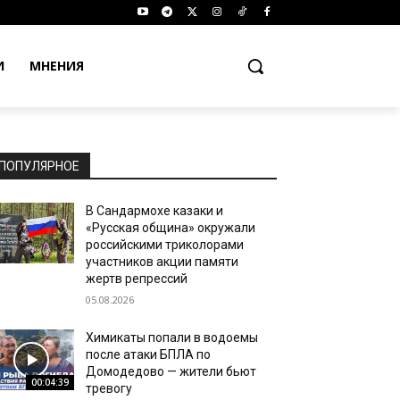
И
МНЕНИЯ
ПОПУЛЯРНОЕ
В Сандармохе казаки и
«Русская община» окружали
российскими триколорами
участников акции памяти
жертв репрессий
05.08.2026
Химикаты попали в водоемы
после атаки БПЛА по
Домодедово — жители бьют
00:04:39
тревогу