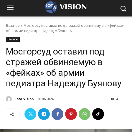
VISION
Важное
Мосгорсуд оставил под стражей обвиняемую в «фейках»
об армии педиатра Надежду Буянову
Важное
Мосгорсуд оставил под
стражей обвиняемую в
«фейках» об армии
педиатра Надежду Буянову
Sota Vision
10.06.2024
40