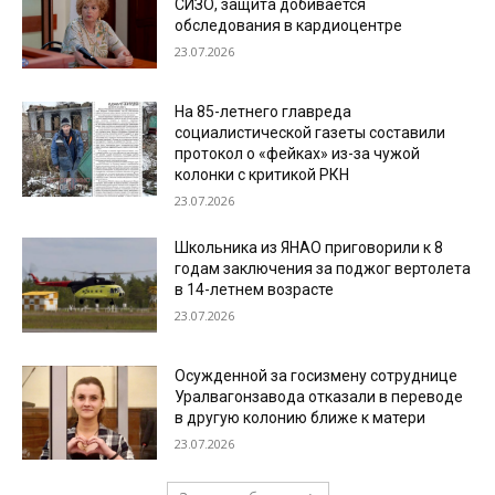
СИЗО, защита добивается
обследования в кардиоцентре
23.07.2026
На 85-летнего главреда
социалистической газеты составили
протокол о «фейках» из-за чужой
колонки с критикой РКН
23.07.2026
Школьника из ЯНАО приговорили к 8
годам заключения за поджог вертолета
в 14-летнем возрасте
23.07.2026
Осужденной за госизмену сотруднице
Уралвагонзавода отказали в переводе
в другую колонию ближе к матери
23.07.2026