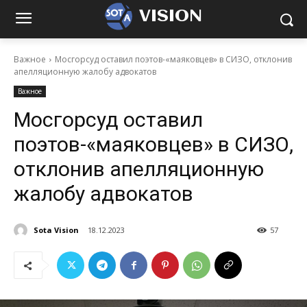
VISION
Важное
Мосгорсуд оставил поэтов-«маяковцев» в СИЗО, отклонив
апелляционную жалобу адвокатов
Важное
Мосгорсуд оставил
поэтов-«маяковцев» в СИЗО,
отклонив апелляционную
жалобу адвокатов
Sota Vision
18.12.2023
57