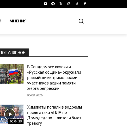
И
МНЕНИЯ
ПОПУЛЯРНОЕ
В Сандармохе казаки и
«Русская община» окружали
российскими триколорами
участников акции памяти
жертв репрессий
05.08.2026
Химикаты попали в водоемы
после атаки БПЛА по
Домодедово — жители бьют
00:04:39
тревогу