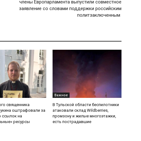
члены Европарламента выпустили совместное
заявление со словами поддержки российским
политзаключенным
Важное
ого священника
В Тульской области беспилотники
Букина оштрафовали за
атаковали склад Wildberries,
 ссылок на
промзону и жилые многоэтажки,
льные» ресурсы
есть пострадавшие