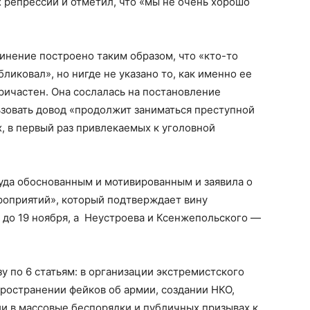
 репрессий и отметил, что «мы не очень хорошо
винение построено таким образом, что «кто-то
ликовал», но нигде не указано то, как именно ее
ричастен. Она сослалась на постановление
льзовать довод «продолжит заниматься преступной
, в первый раз привлекаемых к уголовной
уда обоснованным и мотивированным и заявила о
оприятий», который подтверждает вину
 до 19 ноября, а Неустроева и Ксенжепольского —
у по 6 статьям: в организации экстремистского
ространении фейков об армии, создании НКО,
и в массовые беспорядки и публичных призывах к