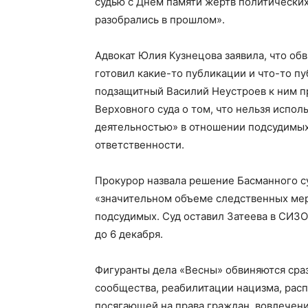
судью с Днем памяти жертв политических
разобрались в прошлом».
Адвокат Юлия Кузнецова заявила, что об
готовил какие-то публикации и что-то пуб
подзащитный Василий Неустроев к ним п
Верховного суда о том, что нельзя испо
деятельностью» в отношении подсудимых
ответственности.
Прокурор назвала решение Басманного с
«значительном объеме следственных мер
подсудимых. Суд оставил Затеева в СИЗО
до 6 декабря.
Фигуранты дела «Весны» обвиняются сраз
сообщества, реабилитации нацизма, расп
посягающей на права граждан, вовлечени