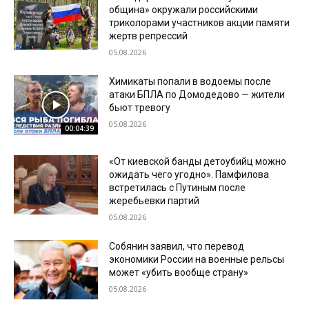
община» окружали российскими
триколорами участников акции памяти
жертв репрессий
05.08.2026
Химикаты попали в водоемы после
атаки БПЛА по Домодедово — жители
бьют тревогу
05.08.2026
00:04:39
«От киевской банды детоубийц можно
ожидать чего угодно». Памфилова
встретилась с Путиным после
жеребьевки партий
05.08.2026
Собянин заявил, что перевод
экономики России на военные рельсы
может «убить вообще страну»
05.08.2026