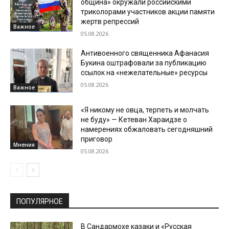
община» окружали российскими
триколорами участников акции памяти
жертв репрессий
Важное
05.08.2026
Антивоенного священника Афанасия
Букина оштрафовали за публикацию
ссылок на «нежелательные» ресурсы
05.08.2026
Важное
«Я никому не овца, терпеть и молчать
не буду» — Кетеван Хараидзе о
намерениях обжаловать сегодняшний
приговор
Мнения
05.08.2026
ПОПУЛЯРНОЕ
В Сандармохе казаки и «Русская