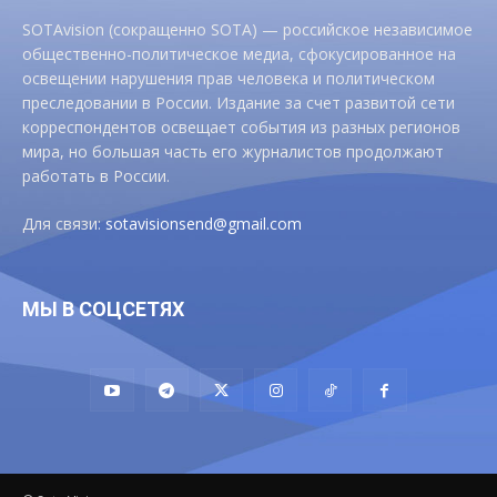
SOTAvision (сокращенно SOTA) — российское независимое
общественно-политическое медиа, сфокусированное на
освещении нарушения прав человека и политическом
преследовании в России. Издание за счет развитой сети
корреспондентов освещает события из разных регионов
мира, но большая часть его журналистов продолжают
работать в России.
Для связи:
sotavisionsend@gmail.com
МЫ В СОЦСЕТЯХ