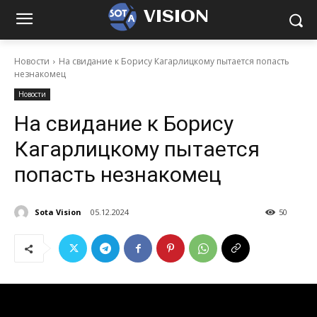
VISION
Новости
На свидание к Борису Кагарлицкому пытается попасть
незнакомец
Новости
На свидание к Борису
Кагарлицкому пытается
попасть незнакомец
Sota Vision
05.12.2024
50