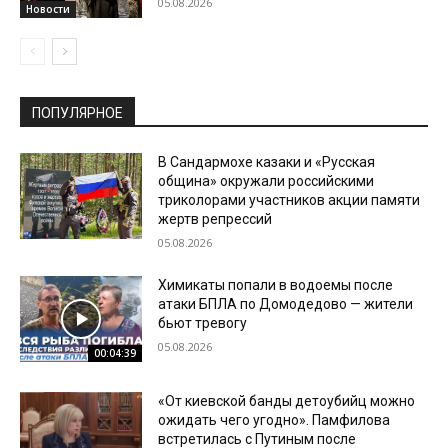
05.08.2026
Новости
ПОПУЛЯРНОЕ
В Сандармохе казаки и «Русская
община» окружали российскими
триколорами участников акции памяти
жертв репрессий
05.08.2026
Химикаты попали в водоемы после
атаки БПЛА по Домодедово — жители
бьют тревогу
05.08.2026
00:04:39
«От киевской банды детоубийц можно
ожидать чего угодно». Памфилова
встретилась с Путиным после