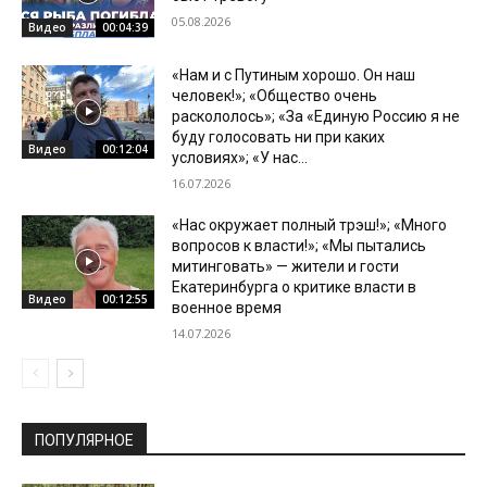
05.08.2026
Видео
00:04:39
«Нам и с Путиным хорошо. Он наш
человек!»; «Общество очень
раскололось»; «За «Единую Россию я не
буду голосовать ни при каких
Видео
00:12:04
условиях»; «У нас...
16.07.2026
«Нас окружает полный трэш!»; «Много
вопросов к власти!»; «Мы пытались
митинговать» — жители и гости
Екатеринбурга о критике власти в
Видео
00:12:55
военное время
14.07.2026
ПОПУЛЯРНОЕ