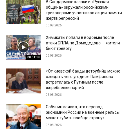
В Сандармохе казаки и «Русская
община» окружали российскими
триколорами участников акции памяти
жертв репрессий
05.08.2026
Химикаты попали в водоемы после
атаки БПЛА по Домодедово — жители
бьют тревогу
05.08.2026
00:04:39
«От киевской банды детоубийц можно
ожидать чего угодно». Памфилова
встретилась с Путиным после
жеребьевки партий
05.08.2026
Собянин заявил, что перевод
экономики России на военные рельсы
может «убить вообще страну»
05.08.2026