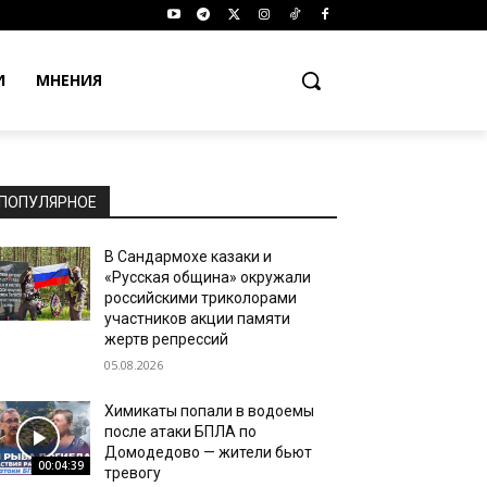
И
МНЕНИЯ
ПОПУЛЯРНОЕ
В Сандармохе казаки и
«Русская община» окружали
российскими триколорами
участников акции памяти
жертв репрессий
05.08.2026
Химикаты попали в водоемы
после атаки БПЛА по
Домодедово — жители бьют
00:04:39
тревогу