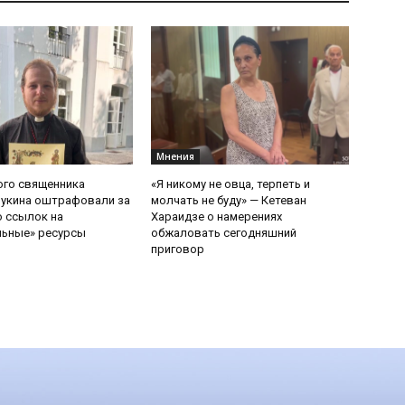
Мнения
ого священника
«Я никому не овца, терпеть и
Букина оштрафовали за
молчать не буду» — Кетеван
 ссылок на
Хараидзе о намерениях
льные» ресурсы
обжаловать сегодняшний
приговор