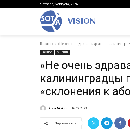
Четверг, 6 августа, 2026
VISION
Важное
«Не очень здравая идея», — калининградц
Важное
Мнения
«Не очень здрава
калининградцы п
«склонения к аб
Sota Vision
16.12.2023
Поделиться