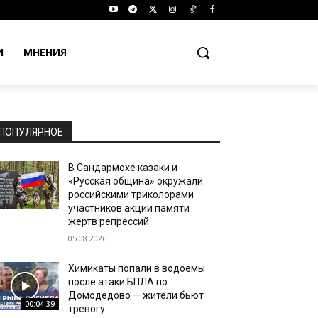
И
МНЕНИЯ
ПОПУЛЯРНОЕ
В Сандармохе казаки и
«Русская община» окружали
российскими триколорами
участников акции памяти
жертв репрессий
05.08.2026
Химикаты попали в водоемы
после атаки БПЛА по
Домодедово — жители бьют
00:04:39
тревогу