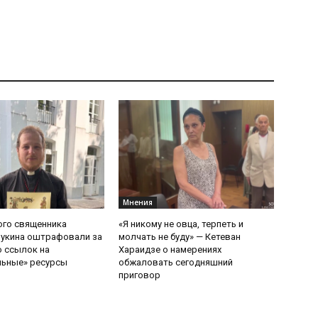
Мнения
ого священника
«Я никому не овца, терпеть и
Букина оштрафовали за
молчать не буду» — Кетеван
 ссылок на
Хараидзе о намерениях
льные» ресурсы
обжаловать сегодняшний
приговор