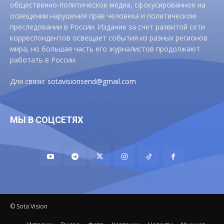
общественно-политическое медиа, сфокусированное на
освещении нарушения прав человека и политическом
преследовании в России. Издание за счет развитой сети
корреспондентов освещает события из разных регионов
мира, но большая часть его журналистов продолжают
работать в России.
Для связи:
sotavisionsend@gmail.com
МЫ В СОЦСЕТЯХ
© Sota Vision