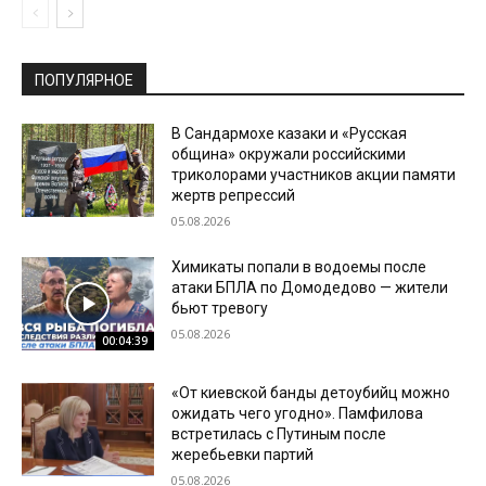
ПОПУЛЯРНОЕ
В Сандармохе казаки и «Русская
община» окружали российскими
триколорами участников акции памяти
жертв репрессий
05.08.2026
Химикаты попали в водоемы после
атаки БПЛА по Домодедово — жители
бьют тревогу
05.08.2026
00:04:39
«От киевской банды детоубийц можно
ожидать чего угодно». Памфилова
встретилась с Путиным после
жеребьевки партий
05.08.2026