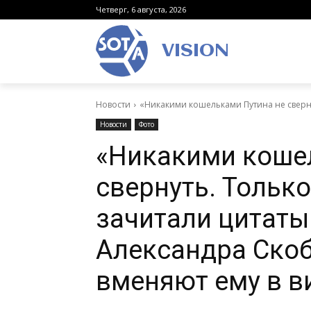
Четверг, 6 августа, 2026
VISION
Новости
«Никакими кошельками Путина не свернут
Новости
Фото
«Никакими коше
свернуть. Только
зачитали цитат
Александра Скоб
вменяют ему в в