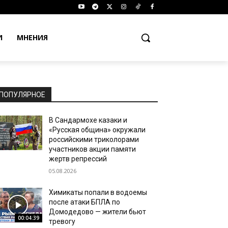
И
МНЕНИЯ
ПОПУЛЯРНОЕ
В Сандармохе казаки и
«Русская община» окружали
российскими триколорами
участников акции памяти
жертв репрессий
05.08.2026
Химикаты попали в водоемы
после атаки БПЛА по
Домодедово — жители бьют
00:04:39
тревогу