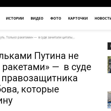
ИСТОРИИ
ВИДЕО
ФОТО
КАРТОЧКИ
НОВОСТ
ь. Только ракетами» — в суде зачитали цитаты...
льками Путина не
 ракетами» — в суде
ы правозащитника
ова, которые
ину