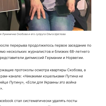
ья Лукинична Скобова и его супруга Ольга Щеглова
после перерыва продолжилось первое заседание по
имо нескольких журналистов и близких 68-летнего
представители дипмиссий Германии и Норвегии.
ержащие протоколы осмотра квартиры Скобова, а
грам-канале:
«Никакими кошельками Путина не
ийце Путину», «Если для Украины это война
я»
.
Facebook стал систематически удалять посты