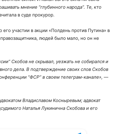
рашивать мнение “глубинного народа”. Те, кто
читала в суде прокурор.
о его участии в акции «Полдень против Путина» в
правозащитника, людей было мало, но он не
сии” Скобов не скрывал, уезжать не собирался и
вного дела. В подтверждение своих слов Скобов
конференции “ФСР” в своем телеграм-канале»,
—
 адвокатом Владиславом Косныревым; адвокат
дсудимого Наталья Лукинична Скобова и его