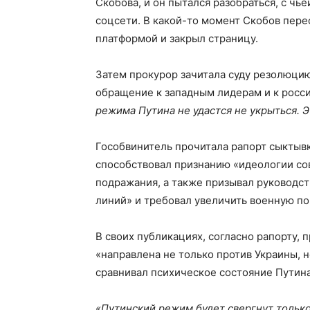
Скобова, и он пытался разобраться, с чь
соцсети. В какой-то момент Скобов пере
платформой и закрыл страницу.
Затем прокурор зачитала суду резолюци
обращение к западным лидерам и к росси
режима Путина не удастся не укрыться. 
Гособвинитель прочитала рапорт сыктывк
способствовал признанию «идеологии со
подражания, а также призывал руководст
линий» и требовал увеличить военную п
В своих публикациях, согласно рапорту, 
«направлена не только против Украины, н
сравнивал психическое состояние Путина
«Путинский режим будет свергнут только