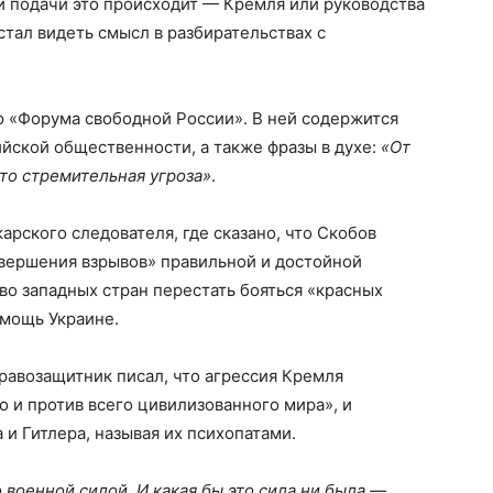
ей подачи это происходит — Кремля или руководства
стал видеть смысл в разбирательствах с
ю «Форума свободной России». В ней содержится
йской общественности, а также фразы в духе:
«От
Это стремительная угроза»
.
арского следователя, где сказано, что Скобов
вершения взрывов» правильной и достойной
во западных стран перестать бояться «красных
омощь Украине.
правозащитник писал, что агрессия Кремля
о и против всего цивилизованного мира», и
 и Гитлера, называя их психопатами.
 военной силой. И какая бы это сила ни была —