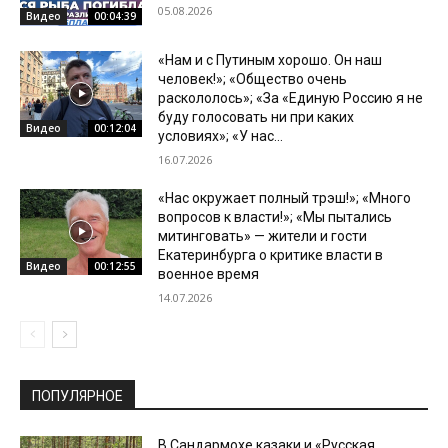
05.08.2026
Видео
00:04:39
«Нам и с Путиным хорошо. Он наш
человек!»; «Общество очень
раскололось»; «За «Единую Россию я не
буду голосовать ни при каких
Видео
00:12:04
условиях»; «У нас...
16.07.2026
«Нас окружает полный трэш!»; «Много
вопросов к власти!»; «Мы пытались
митинговать» — жители и гости
Екатеринбурга о критике власти в
Видео
00:12:55
военное время
14.07.2026
ПОПУЛЯРНОЕ
В Сандармохе казаки и «Русская