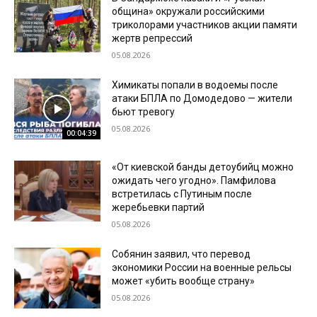
община» окружали российскими
триколорами участников акции памяти
жертв репрессий
05.08.2026
Химикаты попали в водоемы после
атаки БПЛА по Домодедово — жители
бьют тревогу
05.08.2026
00:04:39
«От киевской банды детоубийц можно
ожидать чего угодно». Памфилова
встретилась с Путиным после
жеребьевки партий
05.08.2026
Собянин заявил, что перевод
экономики России на военные рельсы
может «убить вообще страну»
05.08.2026