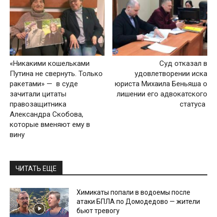
«Никакими кошельками
Суд отказал в
Путина не свернуть. Только
удовлетворении иска
ракетами» — в суде
юриста Михаила Беньяша о
зачитали цитаты
лишении его адвокатского
правозащитника
статуса
Александра Скобова,
которые вменяют ему в
вину
ЧИТАТЬ ЕЩЕ
Химикаты попали в водоемы после
атаки БПЛА по Домодедово — жители
бьют тревогу