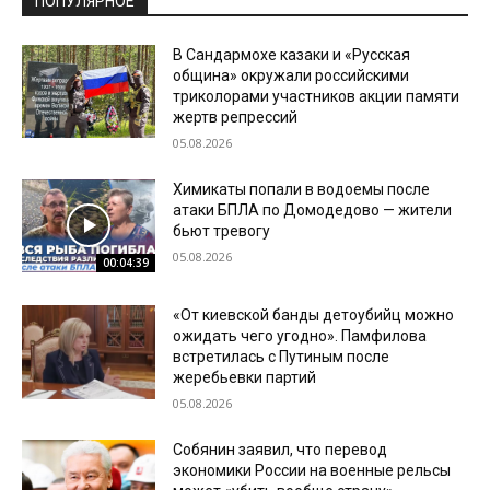
ПОПУЛЯРНОЕ
В Сандармохе казаки и «Русская
община» окружали российскими
триколорами участников акции памяти
жертв репрессий
05.08.2026
Химикаты попали в водоемы после
атаки БПЛА по Домодедово — жители
бьют тревогу
05.08.2026
00:04:39
«От киевской банды детоубийц можно
ожидать чего угодно». Памфилова
встретилась с Путиным после
жеребьевки партий
05.08.2026
Собянин заявил, что перевод
экономики России на военные рельсы