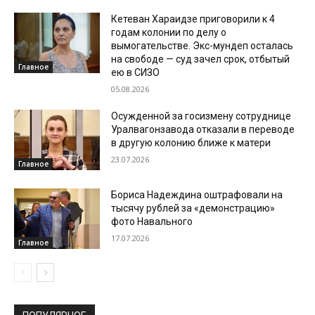
Кетеван Хараидзе приговорили к 4
годам колонии по делу о
вымогательстве. Экс-мундеп осталась
на свободе — суд зачел срок, отбытый
Главное
ею в СИЗО
05.08.2026
Осужденной за госизмену сотруднице
Уралвагонзавода отказали в переводе
в другую колонию ближе к матери
23.07.2026
Главное
Бориса Надеждина оштрафовали на
тысячу рублей за «демонстрацию»
фото Навального
17.07.2026
Главное