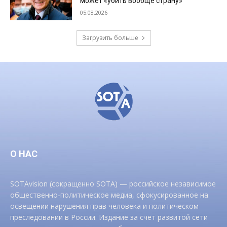
может «убить вообще страну»
05.08.2026
Загрузить больше
О НАС
SOTAvision (сокращенно SOTA) — российское независимое
общественно-политическое медиа, сфокусированное на
освещении нарушения прав человека и политическом
преследовании в России. Издание за счет развитой сети