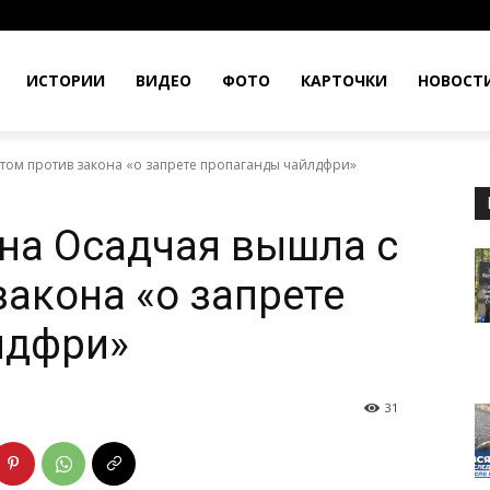
ИСТОРИИ
ВИДЕО
ФОТО
КАРТОЧКИ
НОВОСТ
етом против закона «о запрете пропаганды чайлдфри»
на Осадчая вышла с
закона «о запрете
лдфри»
31