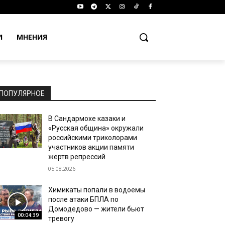
И
МНЕНИЯ
ПОПУЛЯРНОЕ
В Сандармохе казаки и
«Русская община» окружали
российскими триколорами
участников акции памяти
жертв репрессий
05.08.2026
Химикаты попали в водоемы
после атаки БПЛА по
Домодедово — жители бьют
00:04:39
тревогу