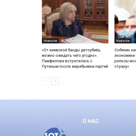
Новости
Новости
«От киевской банды детоубийц
Собянин за
можно ожидать чего угодно».
экономики 
Памфилова встретилась с
рельсы мож
Путиным после жеребьевки партий
страну»
О НАС