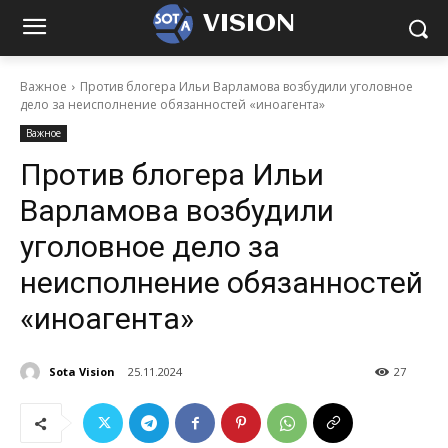
VISION
Важное
Против блогера Ильи Варламова возбудили уголовное
дело за неисполнение обязанностей «иноагента»
Важное
Против блогера Ильи
Варламова возбудили
уголовное дело за
неисполнение обязанностей
«иноагента»
Sota Vision
25.11.2024
27