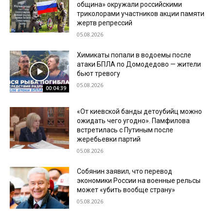
община» окружали российскими
триколорами участников акции памяти
жертв репрессий
05.08.2026
Химикаты попали в водоемы после
атаки БПЛА по Домодедово — жители
бьют тревогу
05.08.2026
00:04:39
«От киевской банды детоубийц можно
ожидать чего угодно». Памфилова
встретилась с Путиным после
жеребьевки партий
05.08.2026
Собянин заявил, что перевод
экономики России на военные рельсы
может «убить вообще страну»
05.08.2026