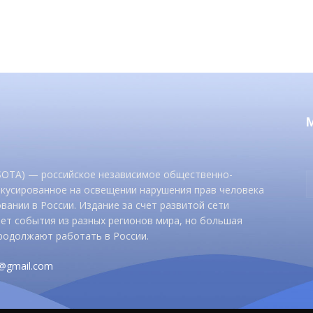
 SOTA) — российское независимое общественно-
окусированное на освещении нарушения прав человека
вании в России. Издание за счет развитой сети
ет события из разных регионов мира, но большая
родолжают работать в России.
d@gmail.com