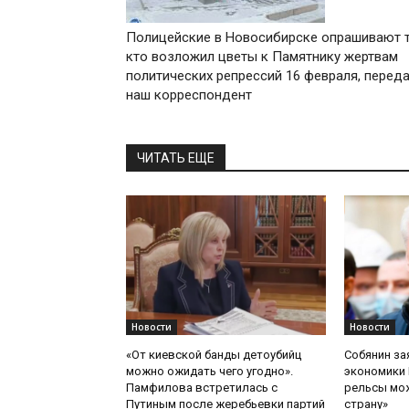
Полицейские в Новосибирске опрашивают т
кто возложил цветы к Памятнику жертвам
политических репрессий 16 февраля, перед
наш корреспондент
ЧИТАТЬ ЕЩЕ
Новости
Новости
«От киевской банды детоубийц
Собянин за
можно ожидать чего угодно».
экономики 
Памфилова встретилась с
рельсы мож
Путиным после жеребьевки партий
страну»