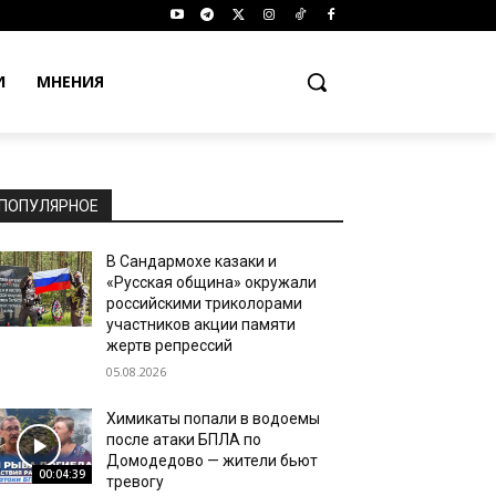
И
МНЕНИЯ
ПОПУЛЯРНОЕ
В Сандармохе казаки и
«Русская община» окружали
российскими триколорами
участников акции памяти
жертв репрессий
05.08.2026
Химикаты попали в водоемы
после атаки БПЛА по
Домодедово — жители бьют
00:04:39
тревогу