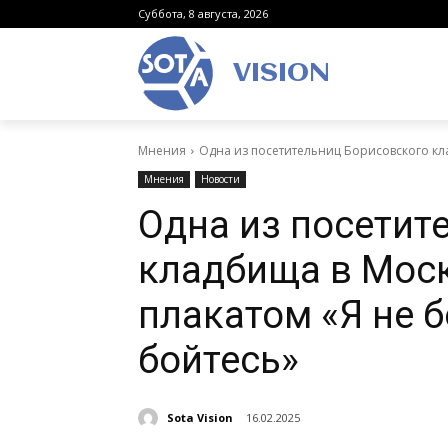
Суббота, 8 августа, 2026
VISION
Мнения
Одна из посетительниц Борисовского кла
Мнения
Новости
Одна из посетит
кладбища в Моск
плакатом «Я не б
бойтесь»
Sota Vision
16.02.2025