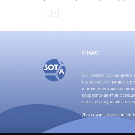
О НАС
SOTAvision (сокращенно
политическое медиа, сф
и политическом преследо
корреспондентов освеща
часть его журналистов п
Для связи:
sotavisionsen