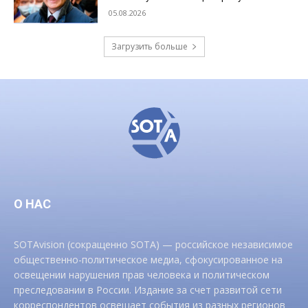
05.08.2026
Загрузить больше
О НАС
SOTAvision (сокращенно SOTA) — российское независимое
общественно-политическое медиа, сфокусированное на
освещении нарушения прав человека и политическом
преследовании в России. Издание за счет развитой сети
корреспондентов освещает события из разных регионов