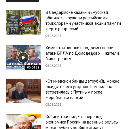
В Сандармохе казаки и «Русская
община» окружали российскими
триколорами участников акции памяти
жертв репрессий
05.08.2026
Химикаты попали в водоемы после
атаки БПЛА по Домодедово — жители
бьют тревогу
05.08.2026
00:04:39
«От киевской банды детоубийц можно
ожидать чего угодно». Памфилова
встретилась с Путиным после
жеребьевки партий
05.08.2026
Собянин заявил, что перевод
экономики России на военные рельсы
может «убить вообще страну»