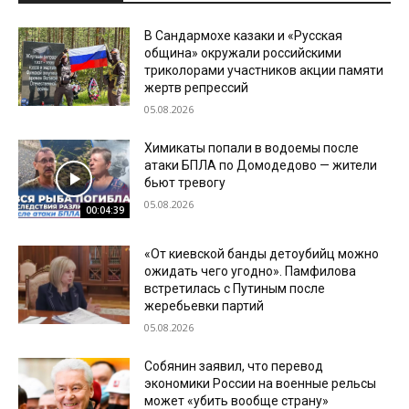
В Сандармохе казаки и «Русская
община» окружали российскими
триколорами участников акции памяти
жертв репрессий
05.08.2026
Химикаты попали в водоемы после
атаки БПЛА по Домодедово — жители
бьют тревогу
05.08.2026
00:04:39
«От киевской банды детоубийц можно
ожидать чего угодно». Памфилова
встретилась с Путиным после
жеребьевки партий
05.08.2026
Собянин заявил, что перевод
экономики России на военные рельсы
может «убить вообще страну»