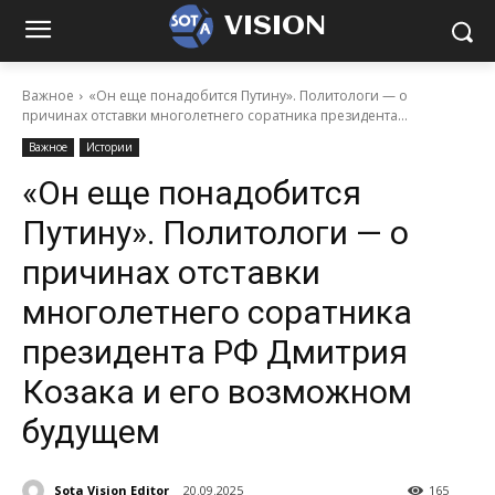
VISION
Важное
«Он еще понадобится Путину». Политологи — о
причинах отставки многолетнего соратника президента...
Важное
Истории
«Он еще понадобится
Путину». Политологи — о
причинах отставки
многолетнего соратника
президента РФ Дмитрия
Козака и его возможном
будущем
Sota Vision Editor
20.09.2025
165