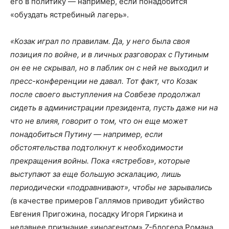
его в политику — например, если понадобится
«обуздать ястребиный лагерь».
«Козак играл по правилам. Да, у него была своя
позиция по войне, и в личных разговорах с Путиным
он ее не скрывал, но в паблик он с ней не выходил и
пресс-конференции не давал. Тот факт, что Козак
после своего выступления на Совбезе продолжал
сидеть в администрации президента, пусть даже ни на
что не влияя, говорит о том, что он еще может
понадобиться Путину — например, если
обстоятельства подтолкнут к необходимости
прекращения войны. Пока «ястребов», которые
выступают за еще большую эскалацию, лишь
периодически «подравнивают», чтобы не зарывались
(
в качестве примеров Галлямов приводит убийство
Евгения Пригожина, посадку Игоря Гиркина и
недавнее признание «иноагентом» Z-блогера Романа