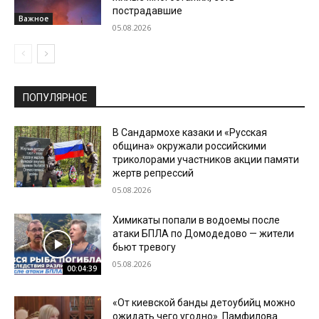
пострадавшие
Важное
05.08.2026
ПОПУЛЯРНОЕ
В Сандармохе казаки и «Русская
община» окружали российскими
триколорами участников акции памяти
жертв репрессий
05.08.2026
Химикаты попали в водоемы после
атаки БПЛА по Домодедово — жители
бьют тревогу
05.08.2026
00:04:39
«От киевской банды детоубийц можно
ожидать чего угодно». Памфилова