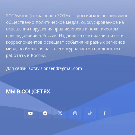
SOTAvision (сокращенно SOTA) — российское независимое
общественно-политическое медиа, сфокусированное на
освещении нарушения прав человека и политическом
преследовании в России. Издание за счет развитой сети
корреспондентов освещает события из разных регионов
мира, но большая часть его журналистов продолжают
работать в России.
Для связи:
sotavisionsend@gmail.com
МЫ В СОЦСЕТЯХ