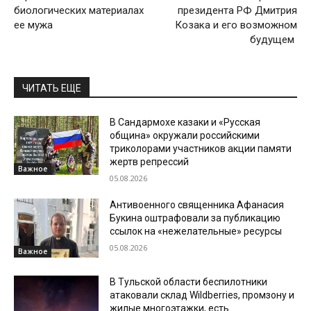
биологических материалах
президента РФ Дмитрия
ее мужа
Козака и его возможном
будущем
ЧИТАТЬ ЕЩЕ
В Сандармохе казаки и «Русская
община» окружали российскими
триколорами участников акции памяти
жертв репрессий
Важное
05.08.2026
Антивоенного священника Афанасия
Букина оштрафовали за публикацию
ссылок на «нежелательные» ресурсы
05.08.2026
Важное
В Тульской области беспилотники
атаковали склад Wildberries, промзону и
жилые многоэтажки, есть