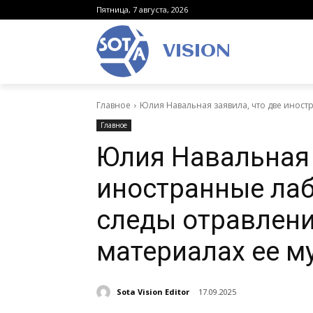
Пятница, 7 августа, 2026
VISION
Главное
Юлия Навальная заявила, что две иност
Главное
Юлия Навальная 
иностранные ла
следы отравлени
материалах ее 
Sota Vision Editor
17.09.2025