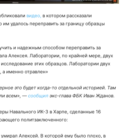
публиковали
видео,
в котором рассказали
о им удалось переправить за границу образцы
лучить и надежным способом переправить за
ла Алексея. Лаборатории, по крайней мере, двух
и исследование этих образцов. Лаборатории двух
, а именно отравлен»
ерное это будет когда-то отдельной историей. Там
ули всем», —
сообщил
экс-глава ФБК Иван Жданов.
еры Навального ИК-3 в Харпе, сделанные 16
ирающего политзаключенного:
й умирал Алексей. В которой ему было плохо, в