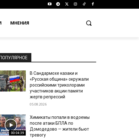
И
МНЕНИЯ
ПОПУЛЯРНОЕ
В Сандармохе казаки и
«Русская община» окружали
российскими триколорами
участников акции памяти
жертв репрессий
05.08.2026
Химикаты попали в водоемы
после атаки БПЛА по
Домодедово — жители бьют
00:04:39
тревогу