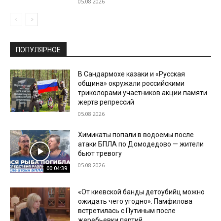
05.08.2026
ПОПУЛЯРНОЕ
В Сандармохе казаки и «Русская
община» окружали российскими
триколорами участников акции памяти
жертв репрессий
05.08.2026
Химикаты попали в водоемы после
атаки БПЛА по Домодедово — жители
бьют тревогу
05.08.2026
00:04:39
«От киевской банды детоубийц можно
ожидать чего угодно». Памфилова
встретилась с Путиным после
жеребьевки партий