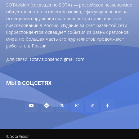
SOTAvision (сокращенно SOTA) — российское независимое
общественно-политическое медиа, сфокусированное на
освещении нарушения прав человека и политическом
преследовании в России. Издание за счет развитой сети
корреспондентов освещает события из разных регионов
мира, но большая часть его журналистов продолжают
работать в России.
Для связи:
sotavisionsend@gmail.com
МЫ В СОЦСЕТЯХ
© Sota Vision