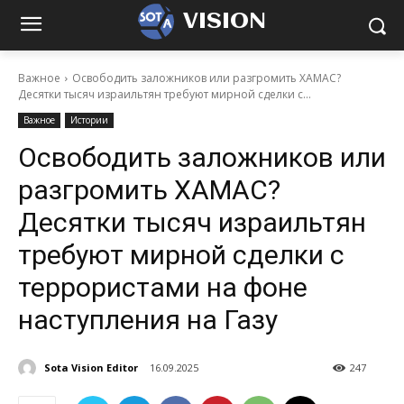
VISION
Важное
Освободить заложников или разгромить ХАМАС?
Десятки тысяч израильтян требуют мирной сделки с...
Важное
Истории
Освободить заложников или
разгромить ХАМАС?
Десятки тысяч израильтян
требуют мирной сделки с
террористами на фоне
наступления на Газу
Sota Vision Editor
16.09.2025
247