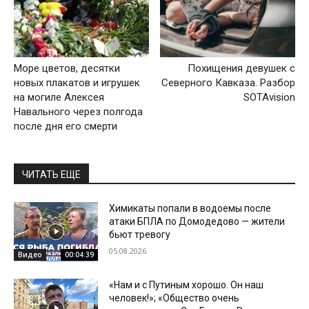
Море цветов, десятки
Похищения девушек с
новых плакатов и игрушек
Северного Кавказа. Разбор
на могиле Алексея
SOTAvision
Навального через полгода
после дня его смерти
ЧИТАТЬ ЕЩЕ
Химикаты попали в водоемы после
атаки БПЛА по Домодедово — жители
бьют тревогу
05.08.2026
Видео
00:04:39
«Нам и с Путиным хорошо. Он наш
человек!»; «Общество очень