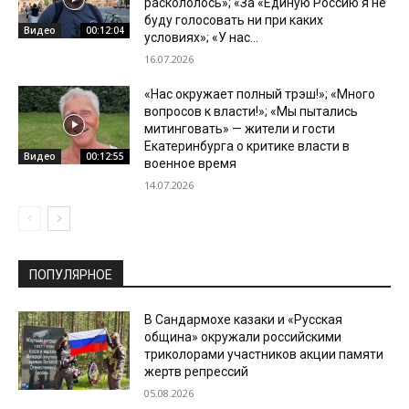
раскололось»; «За «Единую Россию я не
буду голосовать ни при каких
Видео
00:12:04
условиях»; «У нас...
16.07.2026
«Нас окружает полный трэш!»; «Много
вопросов к власти!»; «Мы пытались
митинговать» — жители и гости
Екатеринбурга о критике власти в
Видео
00:12:55
военное время
14.07.2026
ПОПУЛЯРНОЕ
В Сандармохе казаки и «Русская
община» окружали российскими
триколорами участников акции памяти
жертв репрессий
05.08.2026