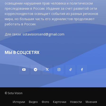
освещении нарушения прав человека и политическом
преследовании в России. Издание за счет развитой сети
корреспондентов освещает события из разных регионов
мира, но большая часть его журналистов продолжают
работать в России.
Для связи:
sotavisionsend@gmail.com
МЫ В СОЦСЕТЯХ
© Sota Vision
Истории
Видео
Фото
Карточки
Новости
Мнения