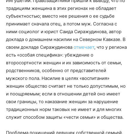
Ингушетии. Правозащитники пришли к выводу, что по
традициям женщина в этих регионах не обладает
субъектностью; вместо нее решения о ее судьбе
принимает сначала отец, а потом муж. Согласна с
ними социолог и юрист Саида Сиражудинова, автор
доклада о домашнем насилии на Северном Кавказе. В
своем докладе Сиражудинова
отмечает
, что у региона
есть «особая специфика»: убеждение о
второсортности женщин и их зависимость от семьи,
родственников, особенно от представителей
мужского пола. Насилие в целях «воспитания»
женщин общество считает не только допустимым, но
и поощряемым; если в отношении детей оно имеет
свои границы, то наказание женщин за нарушение
традиционных норм таковых не имеет и для многих
служит способом защиты «чести семьи» и общества.
Проблема похищений девушек собственной семьей,