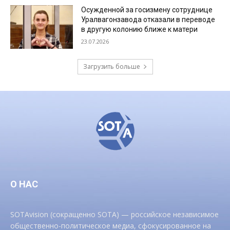
Осужденной за госизмену сотруднице
Уралвагонзавода отказали в переводе
в другую колонию ближе к матери
23.07.2026
Загрузить больше
О НАС
SOTAvision (сокращенно SOTA) — российское независимое
общественно-политическое медиа, сфокусированное на