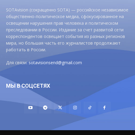
SOTAvision (сокращенно SOTA) — российское независимое
общественно-политическое медиа, сфокусированное на
освещении нарушения прав человека и политическом
преследовании в России. Издание за счет развитой сети
корреспондентов освещает события из разных регионов
мира, но большая часть его журналистов продолжают
работать в России.
Для связи:
sotavisionsend@gmail.com
МЫ В СОЦСЕТЯХ