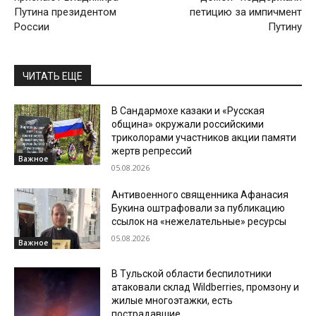
Путина президентом
петицию за импичмент
России
Путину
ЧИТАТЬ ЕЩЕ
В Сандармохе казаки и «Русская
община» окружали российскими
триколорами участников акции памяти
жертв репрессий
Важное
05.08.2026
Антивоенного священника Афанасия
Букина оштрафовали за публикацию
ссылок на «нежелательные» ресурсы
05.08.2026
Важное
В Тульской области беспилотники
атаковали склад Wildberries, промзону и
жилые многоэтажки, есть
пострадавшие