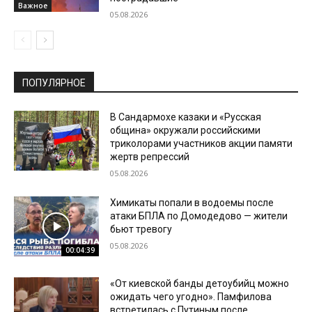
Важное
05.08.2026
ПОПУЛЯРНОЕ
В Сандармохе казаки и «Русская
община» окружали российскими
триколорами участников акции памяти
жертв репрессий
05.08.2026
Химикаты попали в водоемы после
атаки БПЛА по Домодедово — жители
бьют тревогу
05.08.2026
00:04:39
«От киевской банды детоубийц можно
ожидать чего угодно». Памфилова
встретилась с Путиным после