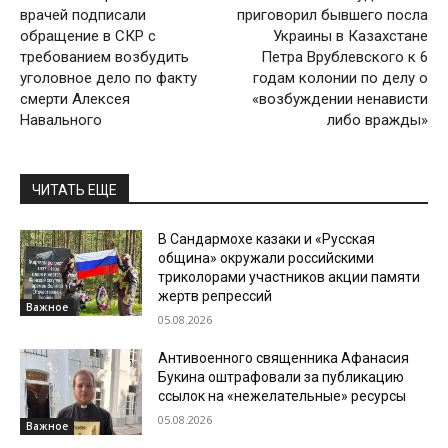
врачей подписали
приговорил бывшего посла
обращение в СКР с
Украины в Казахстане
требованием возбудить
Петра Врублевского к 6
уголовное дело по факту
годам колонии по делу о
смерти Алексея
«возбуждении ненависти
Навального
либо вражды»
ЧИТАТЬ ЕЩЕ
В Сандармохе казаки и «Русская
община» окружали российскими
триколорами участников акции памяти
жертв репрессий
Важное
05.08.2026
Антивоенного священника Афанасия
Букина оштрафовали за публикацию
ссылок на «нежелательные» ресурсы
05.08.2026
Важное