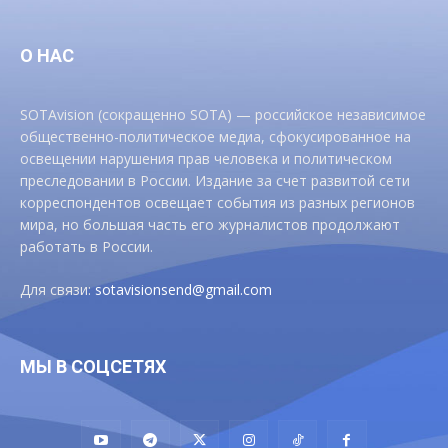
О НАС
SOTAvision (сокращенно SOTA) — российское независимое
общественно-политическое медиа, сфокусированное на
освещении нарушения прав человека и политическом
преследовании в России. Издание за счет развитой сети
корреспондентов освещает события из разных регионов
мира, но большая часть его журналистов продолжают
работать в России.
Для связи:
sotavisionsend@gmail.com
МЫ В СОЦСЕТЯХ