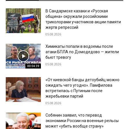
В Сандармохе казаки и «Русская
община» окружали российскими
триколорами участников акции памяти
жертв репрессий
05.08.2026
Химикаты попали в водоемы после
атаки БПЛА по Домодедово — жители
бьют тревогу
05.08.2026
00:04:39
«От киевской банды детоубийц можно
ожидать чего угодно». Памфилова
встретилась с Путиным после
жеребьевки партий
05.08.2026
Собянин заявил, что перевод
экономики России на военные рельсы
может «убить вообще страну»