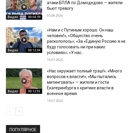
атаки БПЛА по Домодедово — жители
бьют тревогу
05.08.2026
Видео
00:04:39
«Нам и с Путиным хорошо. Он наш
человек!»; «Общество очень
раскололось»; «За «Единую Россию я не
буду голосовать ни при каких
Видео
00:12:04
условиях»; «У нас...
16.07.2026
«Нас окружает полный трэш!»; «Много
вопросов к власти!»; «Мы пытались
митинговать» — жители и гости
Екатеринбурга о критике власти в
Видео
00:12:55
военное время
14.07.2026
ПОПУЛЯРНОЕ