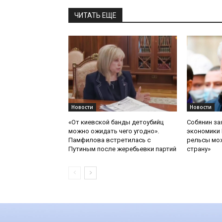
ЧИТАТЬ ЕЩЕ
Новости
Новости
«От киевской банды детоубийц
Собянин за
можно ожидать чего угодно».
экономики 
Памфилова встретилась с
рельсы мож
Путиным после жеребьевки партий
страну»