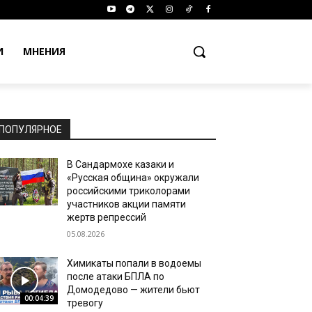
И
МНЕНИЯ
ПОПУЛЯРНОЕ
В Сандармохе казаки и
«Русская община» окружали
российскими триколорами
участников акции памяти
жертв репрессий
05.08.2026
Химикаты попали в водоемы
после атаки БПЛА по
Домодедово — жители бьют
00:04:39
тревогу