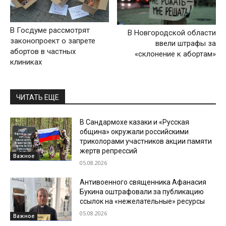
В Госдуме рассмотрят
В Новгородской области
законопроект о запрете
ввели штрафы за
абортов в частных
«склонение к абортам»
клиниках
ЧИТАТЬ ЕЩЕ
В Сандармохе казаки и «Русская
община» окружали российскими
триколорами участников акции памяти
жертв репрессий
Важное
05.08.2026
Антивоенного священника Афанасия
Букина оштрафовали за публикацию
ссылок на «нежелательные» ресурсы
05.08.2026
Важное