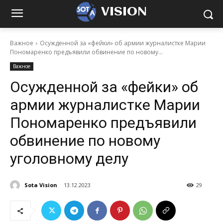
VISION
Важное
Осужденной за «фейки» об армии журналистке Марии
Пономаренко предъявили обвинение по новому...
Важное
Осужденной за «фейки» об
армии журналистке Марии
Пономаренко предъявили
обвинение по новому
уголовному делу
Sota Vision
13.12.2023
29