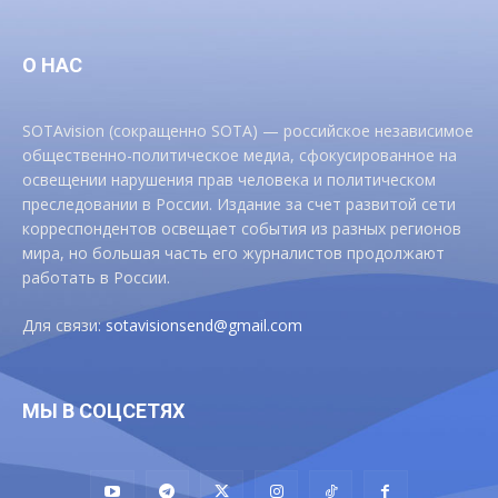
О НАС
SOTAvision (сокращенно SOTA) — российское независимое
общественно-политическое медиа, сфокусированное на
освещении нарушения прав человека и политическом
преследовании в России. Издание за счет развитой сети
корреспондентов освещает события из разных регионов
мира, но большая часть его журналистов продолжают
работать в России.
Для связи:
sotavisionsend@gmail.com
МЫ В СОЦСЕТЯХ